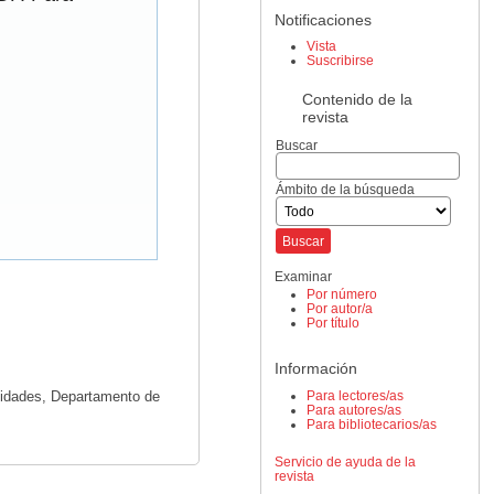
Notificaciones
Vista
Suscribirse
Contenido de la
revista
Buscar
Ámbito de la búsqueda
Examinar
Por número
Por autor/a
Por título
Información
Para lectores/as
nidades, Departamento de
Para autores/as
Para bibliotecarios/as
Servicio de ayuda de la
revista