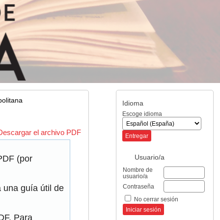
olitana
Idioma
Escoge idioma
Descargar el archivo PDF
Usuario/a
 PDF (por
Nombre de
usuario/a
Contraseña
una guía útil de
No cerrar sesión
PDF. Para