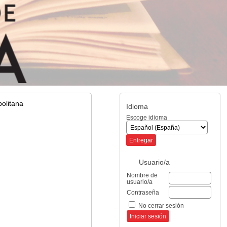
olitana
Idioma
Escoge idioma
Usuario/a
Nombre de
usuario/a
Contraseña
No cerrar sesión