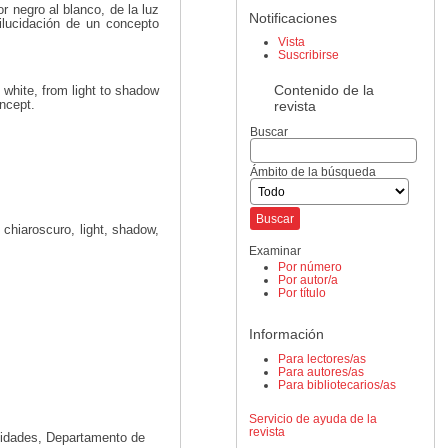
r negro al blanco, de la luz
Notificaciones
ilucidación de un concepto
Vista
Suscribirse
Contenido de la
 white, from light to shadow
revista
oncept.
Buscar
Ámbito de la búsqueda
 chiaroscuro, light, shadow,
Examinar
Por número
Por autor/a
Por título
Información
Para lectores/as
Para autores/as
Para bibliotecarios/as
Servicio de ayuda de la
revista
nidades, Departamento de