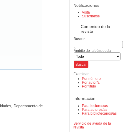
Notificaciones
Vista
Suscribirse
Contenido de la
revista
Buscar
Ámbito de la búsqueda
Examinar
Por número
Por autor/a
Por título
Información
Para lectores/as
nidades, Departamento de
Para autores/as
Para bibliotecarios/as
Servicio de ayuda de la
revista