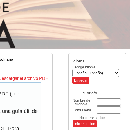
olitana
Idioma
Escoge idioma
Descargar el archivo PDF
Usuario/a
 PDF (por
Nombre de
usuario/a
Contraseña
una guía útil de
No cerrar sesión
PDF. Para