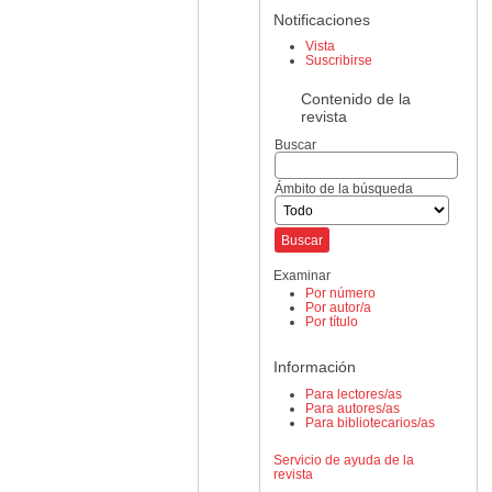
Notificaciones
Vista
Suscribirse
Contenido de la
revista
Buscar
Ámbito de la búsqueda
Examinar
Por número
Por autor/a
Por título
Información
Para lectores/as
Para autores/as
Para bibliotecarios/as
Servicio de ayuda de la
revista