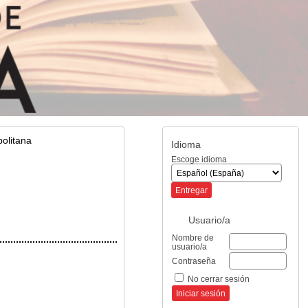
olitana
Idioma
Escoge idioma
Usuario/a
Nombre de
usuario/a
Contraseña
No cerrar sesión